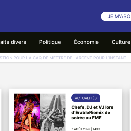
JE M'ABO
aits divers
Politique
Économie
Culture
STION POUR LA CAQ DE METTRE DE L’ARGENT POUR L’INSTANT
ACTUALITÉS
Chefs, DJ et VJ lors
d’ÉrableRiemix de
soirée au FME
7 AOÛT 2026 | 14:13