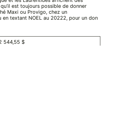
ue et les Laurentides affichent des
u’il est toujours possible de donner
ché Maxi ou Provigo, chez un
ou en textant NOEL au 20222, pour un don
2 544,55 $
 997,53 $
6 002,40 $
6 951,99 $
 177,41 $
2 820,00 $
0 313,01 $
8 962,00 $
 143,00 $