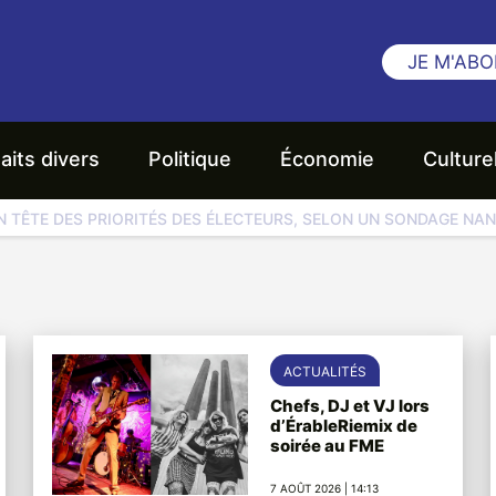
JE M'ABO
aits divers
Politique
Économie
Culture
EN TÊTE DES PRIORITÉS DES ÉLECTEURS, SELON UN SONDAGE NA
ACTUALITÉS
Chefs, DJ et VJ lors
d’ÉrableRiemix de
soirée au FME
7 AOÛT 2026 | 14:13