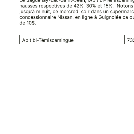
Le Saguenay-Lac-Saint-Jean, l’Abitibi-Témiscaming
hausses respectives de 42%, 30% et 15%. Notons q
jusqu’à minuit, ce mercredi soir dans un supermar
concessionnaire Nissan, en ligne à Guignolée ca 
de 10$.
Abitibi-Témiscamingue
73
Chaudière-Appalaches / Granit
90
Côte-Nord
34
Estrie / Centre-du-Québec
34
Lanaudière
207
Laurentides
61
Laval
15
Mauricie Nicolet-Bécancour
22
Montérégie
23